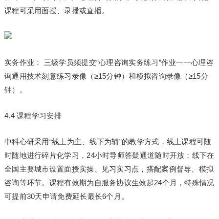
课程可采用面授、录播或直播。
实务作业： 三级学员须提交“心理咨询实务练
习
”作业——心理咨
询通用技术刻意练
习
录像（≥15分钟）和模拟咨询录像（≥15分
钟）。
4.4 课程学
习
安排
中科心研采用“线上为主、线下为辅”的教学方式，线上课程可随
时随地进行碎片化学
习
，24小时导师答疑通道随时开放；线下在
全国主要城市设置面授实操、见
习
实
习
点，搭配案例督导、模拟
咨询等环节。课程有效期为自服务协议生效起24个月，特殊情况
可提前30天申请免费延长最长6个月。