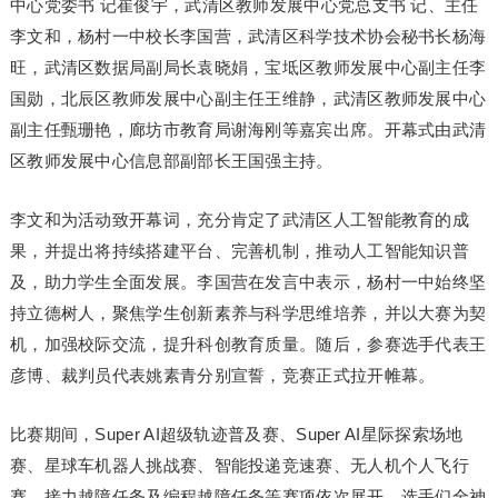
中心党委书 记崔俊宇，武清区教师发展中心党总支书 记、主任
李文和，杨村一中校长李国营，武清区科学技术协会秘书长杨海
旺，武清区数据局副局长袁晓娟，宝坻区教师发展中心副主任李
国勋，北辰区教师发展中心副主任王维静，武清区教师发展中心
副主任甄珊艳，廊坊市教育局谢海刚等嘉宾出席。开幕式由武清
区教师发展中心信息部副部长王国强主持。
李文和为活动致开幕词，充分肯定了武清区人工智能教育的成
果，并提出将持续搭建平台、完善机制，推动人工智能知识普
及，助力学生全面发展。李国营在发言中表示，杨村一中始终坚
持立德树人，聚焦学生创新素养与科学思维培养，并以大赛为契
机，加强校际交流，提升科创教育质量。随后，参赛选手代表王
彦博、裁判员代表姚素青分别宣誓，竞赛正式拉开帷幕。
比赛期间，Super AI超级轨迹普及赛、Super AI星际探索场地
赛、星球车机器人挑战赛、智能投递竞速赛、无人机个人飞行
赛、接力越障任务及编程越障任务等赛项依次展开。选手们全神