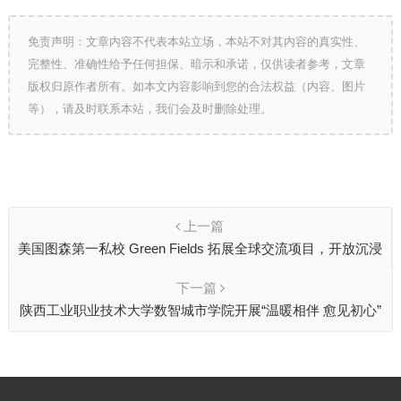
免责声明：文章内容不代表本站立场，本站不对其内容的真实性、
完整性、准确性给予任何担保、暗示和承诺，仅供读者参考，文章
版权归原作者所有。如本文内容影响到您的合法权益（内容、图片
等），请及时联系本站，我们会及时删除处理。
上一篇
美国图森第一私校 Green Fields 拓展全球交流项目，开放沉浸
式校园体验
下一篇
陕西工业职业技术大学数智城市学院开展“温暖相伴 愈见初心”
资助育人团体辅导活动