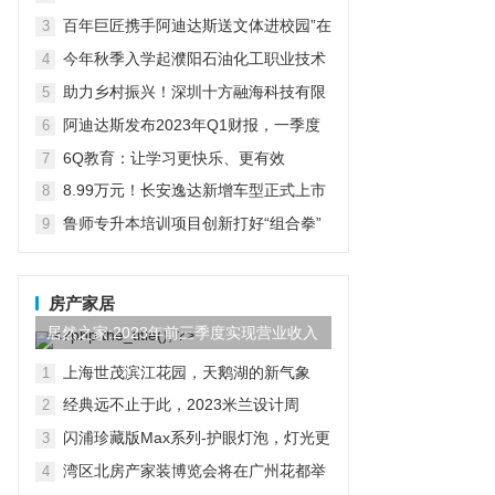
在京启动
百年巨匠携手阿迪达斯送文体进校园”在
3
京启动
今年秋季入学起濮阳石油化工职业技术
4
学院将开设“国际人才定向班”全力为中
助力乡村振兴！深圳十方融海科技有限
5
石化“中原铁军”打造
公司以AI赋能推普入乡村
阿迪达斯发布2023年Q1财报，一季度
6
大中华区业绩好于预期
6Q教育：让学习更快乐、更有效
7
8.99万元！长安逸达新增车型正式上市
8
这价格有点香
鲁师专升本培训项目创新打好“组合拳”
9
助力学子实现升学梦想
房产家居
居然之家:2023年前三季度实现营业收入
97.44亿元,同比...
上海世茂滨江花园，天鹅湖的新气象
1
经典远不止于此，2023米兰设计周
2
D&G杜嘉班纳演绎全新家居主题
闪浦珍藏版Max系列-护眼灯泡，灯光更
3
自然
湾区北房产家装博览会将在广州花都举
4
行