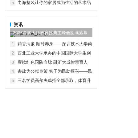
尚海整装让你的家居成为生活的艺术品
5
资讯
2026考试大师教育盛典主峰会圆满落幕
药香润廉 顺时养身——深圳技术大学药
1
学院党总支开展“行走中的廉洁教育”主
西北工业大学承办的中国国际大学生创
2
题党日活动
新大赛（2026）法国区域赛成功举办
赓续红色国防血脉 融汇大成智慧育人
3
参政为公献良策 实干为民助振兴——民
4
进贵工程学院支部赴赫章县朱明镇开展
三名学员高尔夫单招全部录取，体育升
5
主题教育实践帮扶调研活动
学多元路径受关注