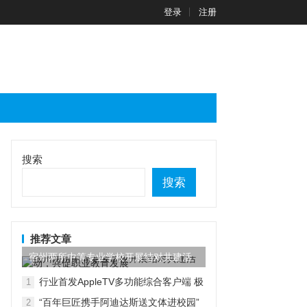
登录
注册
搜索
搜索
推荐文章
宿州两所中等专业学校开展结对共建活
动，共促职业教育发展
行业首发AppleTV多功能综合客户端 极
1
空间私有云打造完美影音库
“百年巨匠携手阿迪达斯送文体进校园”
2