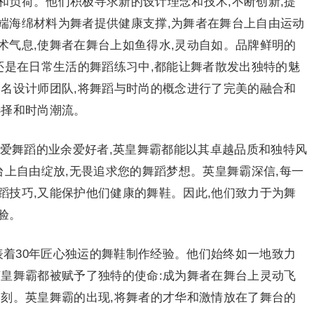
和负荷。他们积极寻求新的设计理念和技术,不断创新,提
端海绵材料为舞者提供健康支撑,为舞者在舞台上自由运动
术气息,使舞者在舞台上如鱼得水,灵动自如。品牌鲜明的
还是在日常生活的舞蹈练习中,都能让舞者散发出独特的魅
知名设计师团队,将舞蹈与时尚的概念进行了完美的融合和
选择和时尚潮流。
热爱舞蹈的业余爱好者,英皇舞霸都能以其卓越品质和独特风
台上自由绽放,无畏追求您的舞蹈梦想。英皇舞霸深信,每一
蹈技巧,又能保护他们健康的舞鞋。因此,他们致力于为舞
验。
表着30年匠心独运的舞鞋制作经验。他们始终如一地致力
英皇舞霸都被赋予了独特的使命:成为舞者在舞台上灵动飞
一刻。英皇舞霸的出现,将舞者的才华和激情放在了舞台的