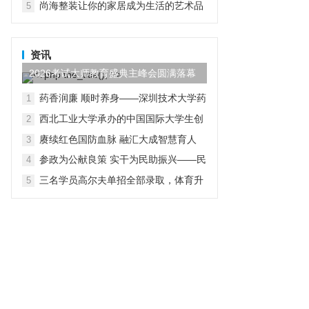
尚海整装让你的家居成为生活的艺术品
5
资讯
2026考试大师教育盛典主峰会圆满落幕
药香润廉 顺时养身——深圳技术大学药
1
学院党总支开展“行走中的廉洁教育”主
西北工业大学承办的中国国际大学生创
2
题党日活动
新大赛（2026）法国区域赛成功举办
赓续红色国防血脉 融汇大成智慧育人
3
参政为公献良策 实干为民助振兴——民
4
进贵工程学院支部赴赫章县朱明镇开展
三名学员高尔夫单招全部录取，体育升
5
主题教育实践帮扶调研活动
学多元路径受关注