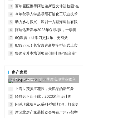
在京启动
百年巨匠携手阿迪达斯送文体进校园”在
3
京启动
今年秋季入学起濮阳石油化工职业技术
4
学院将开设“国际人才定向班”全力为中
助力乡村振兴！深圳十方融海科技有限
5
石化“中原铁军”打造
公司以AI赋能推普入乡村
阿迪达斯发布2023年Q1财报，一季度
6
大中华区业绩好于预期
6Q教育：让学习更快乐、更有效
7
8.99万元！长安逸达新增车型正式上市
8
这价格有点香
鲁师专升本培训项目创新打好“组合拳”
9
助力学子实现升学梦想
房产家居
居然之家:2023年前三季度实现营业收入
97.44亿元,同比...
上海世茂滨江花园，天鹅湖的新气象
1
经典远不止于此，2023米兰设计周
2
D&G杜嘉班纳演绎全新家居主题
闪浦珍藏版Max系列-护眼灯泡，灯光更
3
自然
湾区北房产家装博览会将在广州花都举
4
行