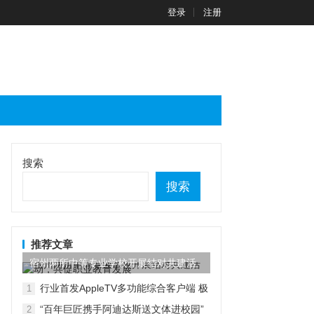
登录
注册
搜索
搜索
推荐文章
宿州两所中等专业学校开展结对共建活
动，共促职业教育发展
行业首发AppleTV多功能综合客户端 极
1
空间私有云打造完美影音库
“百年巨匠携手阿迪达斯送文体进校园”
2