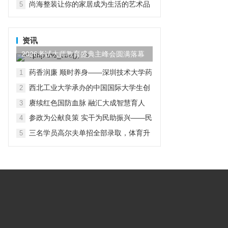
尚海整装让你的家居成为生活的艺术品
5
资讯
2026考试大师教育盛典主峰会圆满落幕
药香润廉 顺时养身——深圳技术大学药
1
学院党总支开展“行走中的廉洁教育”主
西北工业大学承办的中国国际大学生创
2
题党日活动
新大赛（2026）法国区域赛成功举办
赓续红色国防血脉 融汇大成智慧育人
3
参政为公献良策 实干为民助振兴——民
4
进贵工程学院支部赴赫章县朱明镇开展
三名学员高尔夫单招全部录取，体育升
5
主题教育实践帮扶调研活动
学多元路径受关注