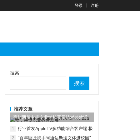
登录
注册
搜索
搜索
推荐文章
宿州两所中等专业学校开展结对共建活
动，共促职业教育发展
行业首发AppleTV多功能综合客户端 极
1
空间私有云打造完美影音库
“百年巨匠携手阿迪达斯送文体进校园”
2