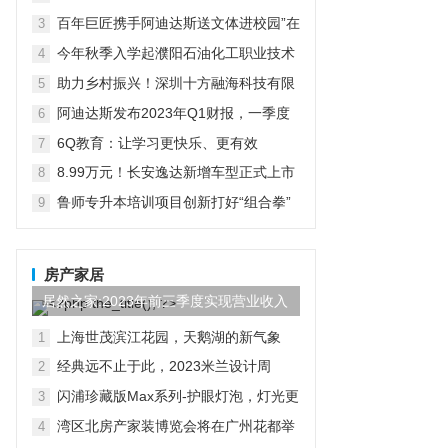
在京启动
百年巨匠携手阿迪达斯送文体进校园”在
3
京启动
今年秋季入学起濮阳石油化工职业技术
4
学院将开设“国际人才定向班”全力为中
助力乡村振兴！深圳十方融海科技有限
5
石化“中原铁军”打造
公司以AI赋能推普入乡村
阿迪达斯发布2023年Q1财报，一季度
6
大中华区业绩好于预期
6Q教育：让学习更快乐、更有效
7
8.99万元！长安逸达新增车型正式上市
8
这价格有点香
鲁师专升本培训项目创新打好“组合拳”
9
助力学子实现升学梦想
房产家居
居然之家:2023年前三季度实现营业收入
97.44亿元,同比...
上海世茂滨江花园，天鹅湖的新气象
1
经典远不止于此，2023米兰设计周
2
D&G杜嘉班纳演绎全新家居主题
闪浦珍藏版Max系列-护眼灯泡，灯光更
3
自然
湾区北房产家装博览会将在广州花都举
4
行