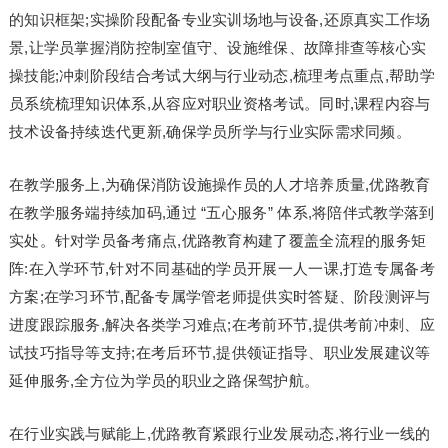
的知识框架;实操阶段配备专业实训场地与设备,还原真实工作场
景,让学员掌握消防控制室值守、设施维保、故障排查等核心实
操技能;冲刺阶段结合考试大纲与行业动态,梳理考点重点,帮助学
员系统梳理知识体系,从容应对职业资格考试。同时,课程内容与
技术设备持续迭代更新,确保学员所学与行业实际需求同频。
在教学服务上,为确保消防设施操作员的人才培养质量,优路教育
在教学服务端持续加码,通过 “五心服务” 体系,将陪伴式教学落到
实处。针对学员备考痛点,优路教育构建了覆盖全流程的服务矩
阵:在入学环节,针对不同基础的学员开展一人一课,打造专属备考
方案;在学习环节,配备专属学管老师提供实时答疑、阶段测评与
进度跟踪服务,解决各类学习难点;在考前环节,提供考前冲刺、应
试技巧指导等支持;在考后环节,提供领证指导、职业发展建议等
延伸服务,全方位为学员的职业之路保驾护航。
在行业实践与赋能上,优路教育紧跟行业发展动态,将行业一线的