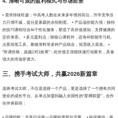
4. 清晰可观的盈利模式与市场前景
• 需求持续旺盛：中高考人数在未来多年维持高位，升学竞争压
力只增不减，提分是家庭的永恒刚需。 • 产品溢价能力强：独特
的技巧课程结合AI个性化服务，塑造了高价值感知，支撑健康的
定价体系。 • 多元盈利点：除核心课程外，还有AI智能学
习
机、
点星纸笔工具、教辅资料等多种产品组合，拓宽收入渠道。 •
“班课价格，超越1对1效果”：此价值主张能快速打动家长，具备
强大的市场穿透力。
三、携手考试大师，共赢2026新篇章
选择考试大师，不仅是选择一个产品，更是选择了一个拥有共同
使命的成长平台。从单点加盟到融入全国性的“星网联盟”，合作
伙伴将获得：
• 品牌护航：共享行业第一品牌的声誉与流量。 • 科技驱动：搭