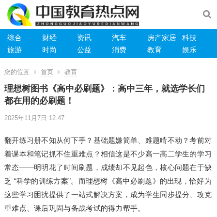
综合
财经
资讯
汽车
房产家居
科技
旅游
时尚
公益
消费
教育
娱乐
您的位置
首页
教育
理想树图书《高中必刷题》：高中三年，就选学长们
都在用的必刷题！
2025年11月7日 12:47
翻开练习册不知从何下手？基础题嫌简单、难题啃不动？考前对
着课本和笔记抓不住重难点？相信这是不少高一高二学生的学习
常态——明明花了时间刷题，成绩却不见起色，核心问题在于缺
乏 “科学的训练方案”。而理想树《高中必刷题》的出现，恰好为
这些学习困扰提供了一站式解决方案，成为学生同步提分、攻克
重难点、课后巩固与备战考试的得力帮手。