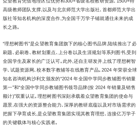
众望教育凭借地理区位优势和300+省级名校教研资源､1500+特
高级教师团队支撑,以及与北京师范大学出版社､首都师范大学出
版社等知名机构的深度合作,为全国千万学子铺就通往未来的成
长之路｡
“理想树图书”是众望教育集团旗下的核心图书品牌,陆续推出了必
刷题､必刷卷､教材划重点､上分卷以及生涯规划等系列图书,受到
全国学生及家长的广泛认可｡此外,还自主研发并上线了理想树智
学､试题资源网､校本数字教辅等在线教育产品｡2024 年荣获全球
知名咨询机构沙利文颁发的“2024 年全国中学同步教辅图书销量
第一”和“全国中学同步教辅图书领导品牌(按 2024 年销量及销售
额计)”双重认证｡理想树图书深刻承载着众望教育集团的使命与
愿景,在强大的资源整合能力､深厚的教研底蕴以及对市场需求的
把握下孕育成长,是众望教育集团实现其教育理想､连接亿万学子
的关键载体与核心实践者｡