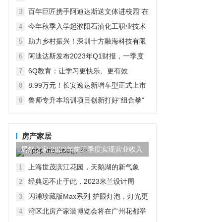
在京启动
百年巨匠携手阿迪达斯送文体进校园”在
3
京启动
今年秋季入学起濮阳石油化工职业技术
4
学院将开设“国际人才定向班”全力为中
助力乡村振兴！深圳十方融海科技有限
5
石化“中原铁军”打造
公司以AI赋能推普入乡村
阿迪达斯发布2023年Q1财报，一季度
6
大中华区业绩好于预期
6Q教育：让学习更快乐、更有效
7
8.99万元！长安逸达新增车型正式上市
8
这价格有点香
鲁师专升本培训项目创新打好“组合拳”
9
助力学子实现升学梦想
房产家居
居然之家:2023年前三季度实现营业收入
97.44亿元,同比...
上海世茂滨江花园，天鹅湖的新气象
1
经典远不止于此，2023米兰设计周
2
D&G杜嘉班纳演绎全新家居主题
闪浦珍藏版Max系列-护眼灯泡，灯光更
3
自然
湾区北房产家装博览会将在广州花都举
4
行