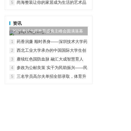
尚海整装让你的家居成为生活的艺术品
5
资讯
2026考试大师教育盛典主峰会圆满落幕
药香润廉 顺时养身——深圳技术大学药
1
学院党总支开展“行走中的廉洁教育”主
西北工业大学承办的中国国际大学生创
2
题党日活动
新大赛（2026）法国区域赛成功举办
赓续红色国防血脉 融汇大成智慧育人
3
参政为公献良策 实干为民助振兴——民
4
进贵工程学院支部赴赫章县朱明镇开展
三名学员高尔夫单招全部录取，体育升
5
主题教育实践帮扶调研活动
学多元路径受关注