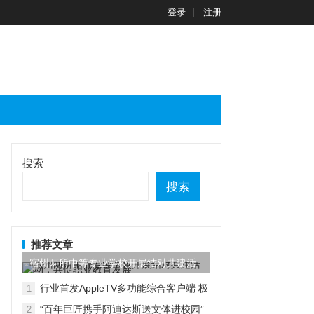
登录
注册
搜索
搜索
推荐文章
宿州两所中等专业学校开展结对共建活
动，共促职业教育发展
行业首发AppleTV多功能综合客户端 极
1
空间私有云打造完美影音库
“百年巨匠携手阿迪达斯送文体进校园”
2