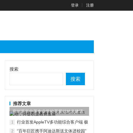
登录
注册
搜索
搜索
推荐文章
宿州两所中等专业学校开展结对共建活
动，共促职业教育发展
行业首发AppleTV多功能综合客户端 极
1
空间私有云打造完美影音库
“百年巨匠携手阿迪达斯送文体进校园”
2