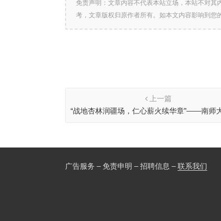
免责声明：文章内容不代表本站立场，本站不对其
考，文章版权归原作者所有。如本文内容影响到您
上一篇
“战地杏林润疆场，仁心薪火续华章”——南师
访南京市抗美援朝志愿医疗团历史足
广告服务 – 免责申明 – 招聘信息 –
联系我们