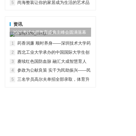
尚海整装让你的家居成为生活的艺术品
5
资讯
2026考试大师教育盛典主峰会圆满落幕
药香润廉 顺时养身——深圳技术大学药
1
学院党总支开展“行走中的廉洁教育”主
西北工业大学承办的中国国际大学生创
2
题党日活动
新大赛（2026）法国区域赛成功举办
赓续红色国防血脉 融汇大成智慧育人
3
参政为公献良策 实干为民助振兴——民
4
进贵工程学院支部赴赫章县朱明镇开展
三名学员高尔夫单招全部录取，体育升
5
主题教育实践帮扶调研活动
学多元路径受关注