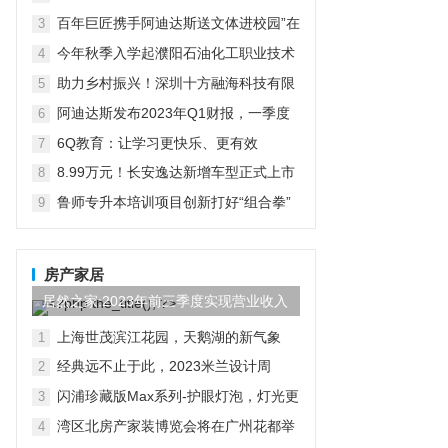
在京启动
百年巨匠携手阿迪达斯送文体进校园”在
3
京启动
今年秋季入学起濮阳石油化工职业技术
4
学院将开设“国际人才定向班”全力为中
助力乡村振兴！深圳十方融海科技有限
5
石化“中原铁军”打造
公司以AI赋能推普入乡村
阿迪达斯发布2023年Q1财报，一季度
6
大中华区业绩好于预期
6Q教育：让学习更快乐、更有效
7
8.99万元！长安逸达新增车型正式上市
8
这价格有点香
鲁师专升本培训项目创新打好“组合拳”
9
助力学子实现升学梦想
房产家居
居然之家:2023年前三季度实现营业收入
97.44亿元,同比...
上海世茂滨江花园，天鹅湖的新气象
1
经典远不止于此，2023米兰设计周
2
D&G杜嘉班纳演绎全新家居主题
闪浦珍藏版Max系列-护眼灯泡，灯光更
3
自然
湾区北房产家装博览会将在广州花都举
4
行