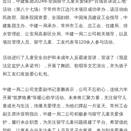
近日，中建集团2024年全国留守儿童关爱保护“百场宣讲进工地”
活动（第八十七场）于常州市江边污水项目成功举办，该活动由
民政部、国务院国资委、全国妇联、中国海员建设工会指导，中
建集团主办、中建一局承办。常州市工会、总工会、住建局、排
水管理处、公安局高新区分局、中建一局二公司相关领导，以及
项目管理人员、留守儿童、工友代表等120余人参与活动。
活动进行了儿童安全自护和未成年人反霸凌宣讲，宣读了《我是
法定监护人承诺书》，开展了舞蹈、歌唱等文艺演出，并为孩子
和工友们发放爱心礼包。
中建一局二公司党委副
书记
姜鹏表示，公司不忘初心，连续六年
开展“筑梦格桑”等暖心助学活动。未来将汇聚力量，关注留守儿
童成长与生活，传播关爱理念，为他们撑起一片蓝天。常州工会
副主席许亚明指出，中建一局二公司积极参与留守儿童关爱保
护，履行央企职责，为关注留守儿童问题搭建了平台。希望借此
契机，让更多企业关注务工人员及其子女家庭，参与到关爱事业