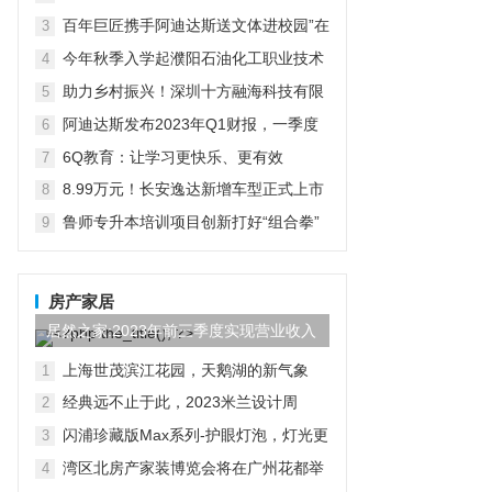
在京启动
百年巨匠携手阿迪达斯送文体进校园”在
3
京启动
今年秋季入学起濮阳石油化工职业技术
4
学院将开设“国际人才定向班”全力为中
助力乡村振兴！深圳十方融海科技有限
5
石化“中原铁军”打造
公司以AI赋能推普入乡村
阿迪达斯发布2023年Q1财报，一季度
6
大中华区业绩好于预期
6Q教育：让学习更快乐、更有效
7
8.99万元！长安逸达新增车型正式上市
8
这价格有点香
鲁师专升本培训项目创新打好“组合拳”
9
助力学子实现升学梦想
房产家居
居然之家:2023年前三季度实现营业收入
97.44亿元,同比...
上海世茂滨江花园，天鹅湖的新气象
1
经典远不止于此，2023米兰设计周
2
D&G杜嘉班纳演绎全新家居主题
闪浦珍藏版Max系列-护眼灯泡，灯光更
3
自然
湾区北房产家装博览会将在广州花都举
4
行