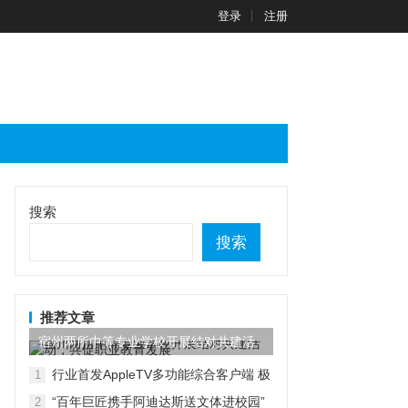
登录
注册
搜索
搜索
推荐文章
宿州两所中等专业学校开展结对共建活
动，共促职业教育发展
行业首发AppleTV多功能综合客户端 极
1
空间私有云打造完美影音库
“百年巨匠携手阿迪达斯送文体进校园”
2