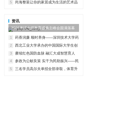
尚海整装让你的家居成为生活的艺术品
5
资讯
2026考试大师教育盛典主峰会圆满落幕
药香润廉 顺时养身——深圳技术大学药
1
学院党总支开展“行走中的廉洁教育”主
西北工业大学承办的中国国际大学生创
2
题党日活动
新大赛（2026）法国区域赛成功举办
赓续红色国防血脉 融汇大成智慧育人
3
参政为公献良策 实干为民助振兴——民
4
进贵工程学院支部赴赫章县朱明镇开展
三名学员高尔夫单招全部录取，体育升
5
主题教育实践帮扶调研活动
学多元路径受关注