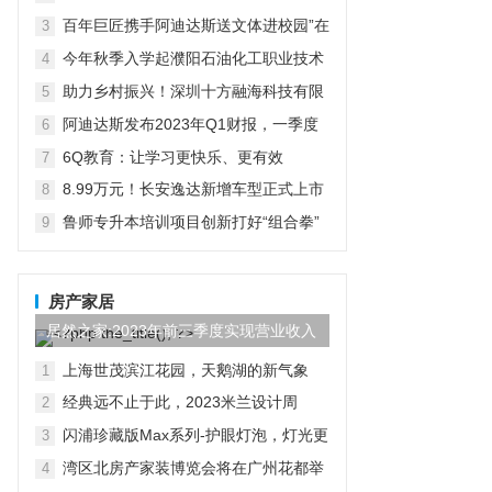
在京启动
百年巨匠携手阿迪达斯送文体进校园”在
3
京启动
今年秋季入学起濮阳石油化工职业技术
4
学院将开设“国际人才定向班”全力为中
助力乡村振兴！深圳十方融海科技有限
5
石化“中原铁军”打造
公司以AI赋能推普入乡村
阿迪达斯发布2023年Q1财报，一季度
6
大中华区业绩好于预期
6Q教育：让学习更快乐、更有效
7
8.99万元！长安逸达新增车型正式上市
8
这价格有点香
鲁师专升本培训项目创新打好“组合拳”
9
助力学子实现升学梦想
房产家居
居然之家:2023年前三季度实现营业收入
97.44亿元,同比...
上海世茂滨江花园，天鹅湖的新气象
1
经典远不止于此，2023米兰设计周
2
D&G杜嘉班纳演绎全新家居主题
闪浦珍藏版Max系列-护眼灯泡，灯光更
3
自然
湾区北房产家装博览会将在广州花都举
4
行