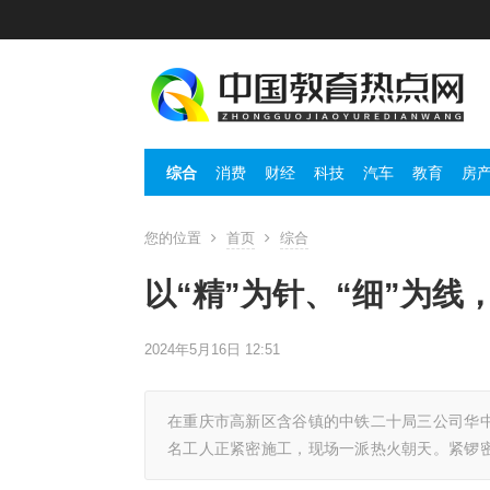
综合
消费
财经
科技
汽车
教育
房
您的位置
首页
综合
以“精”为针、“细”为线
2024年5月16日 12:51
在重庆市高新区含谷镇的中铁二十局三公司华中
名工人正紧密施工，现场一派热火朝天。紧锣