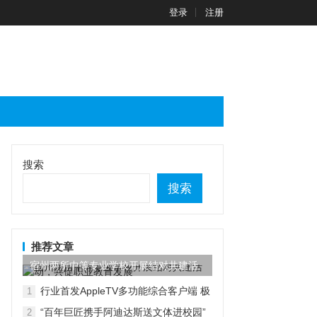
登录
注册
搜索
搜索
推荐文章
宿州两所中等专业学校开展结对共建活
动，共促职业教育发展
行业首发AppleTV多功能综合客户端 极
1
空间私有云打造完美影音库
“百年巨匠携手阿迪达斯送文体进校园”
2