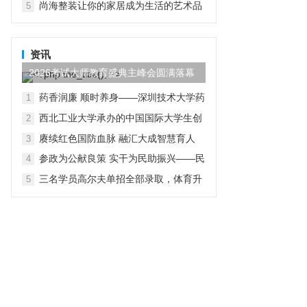
尚海整装让你的家居成为生活的艺术品
5
资讯
2026考试大师教育盛典主峰会圆满落幕
药香润廉 顺时养身——深圳技术大学药
1
学院党总支开展“行走中的廉洁教育”主
西北工业大学承办的中国国际大学生创
2
题党日活动
新大赛（2026）法国区域赛成功举办
赓续红色国防血脉 融汇大成智慧育人
3
参政为公献良策 实干为民助振兴——民
4
进贵工程学院支部赴赫章县朱明镇开展
三名学员高尔夫单招全部录取，体育升
5
主题教育实践帮扶调研活动
学多元路径受关注