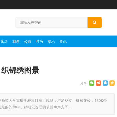
产家居
旅游
公益
时尚
娱乐
资讯
，织锦绣图景
师范大学重庆学校项目施工现场，塔吊林立、机械穿梭，1300余
密鼓的韵律中，精细化管理的节拍声声入耳…