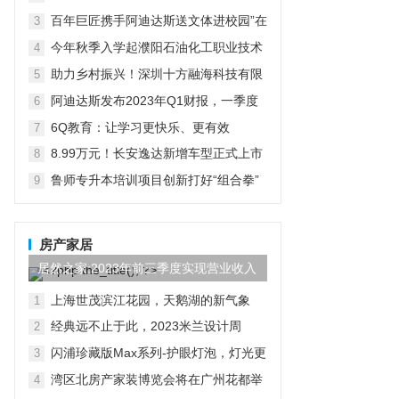
在京启动
百年巨匠携手阿迪达斯送文体进校园”在
3
京启动
今年秋季入学起濮阳石油化工职业技术
4
学院将开设“国际人才定向班”全力为中
助力乡村振兴！深圳十方融海科技有限
5
石化“中原铁军”打造
公司以AI赋能推普入乡村
阿迪达斯发布2023年Q1财报，一季度
6
大中华区业绩好于预期
6Q教育：让学习更快乐、更有效
7
8.99万元！长安逸达新增车型正式上市
8
这价格有点香
鲁师专升本培训项目创新打好“组合拳”
9
助力学子实现升学梦想
房产家居
居然之家:2023年前三季度实现营业收入
97.44亿元,同比...
上海世茂滨江花园，天鹅湖的新气象
1
经典远不止于此，2023米兰设计周
2
D&G杜嘉班纳演绎全新家居主题
闪浦珍藏版Max系列-护眼灯泡，灯光更
3
自然
湾区北房产家装博览会将在广州花都举
4
行