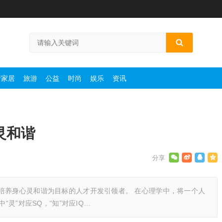
产家居
旅游
公益
时尚
娱乐
资讯
灵和谐
培养身心灵和谐为目标的人才开发引领者。 在心理学中，将一个人
“灵”对应SQ，“知”对应IQ…