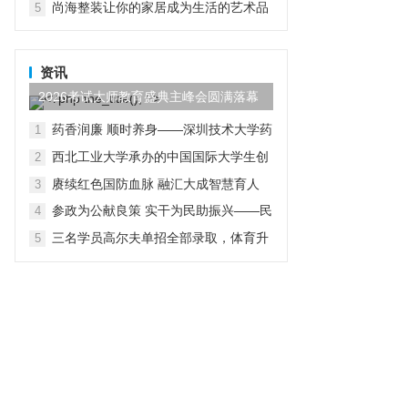
尚海整装让你的家居成为生活的艺术品
5
资讯
2026考试大师教育盛典主峰会圆满落幕
药香润廉 顺时养身——深圳技术大学药
1
学院党总支开展“行走中的廉洁教育”主
西北工业大学承办的中国国际大学生创
2
题党日活动
新大赛（2026）法国区域赛成功举办
赓续红色国防血脉 融汇大成智慧育人
3
参政为公献良策 实干为民助振兴——民
4
进贵工程学院支部赴赫章县朱明镇开展
三名学员高尔夫单招全部录取，体育升
5
主题教育实践帮扶调研活动
学多元路径受关注