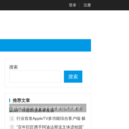
登录
注册
搜索
搜索
推荐文章
宿州两所中等专业学校开展结对共建活
动，共促职业教育发展
行业首发AppleTV多功能综合客户端 极
1
空间私有云打造完美影音库
“百年巨匠携手阿迪达斯送文体进校园”
2