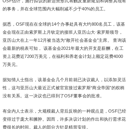
OSF估计，施行拟议的新运营形式将触及重新规划和调整其现有
的事务，并在全球范围内大幅削减不少于40%的员工。
据悉，OSF现在在全球的14个办事处具有大约800名员工，该基
金会现在正由索罗斯上月钦定的接班人亚历山大·索罗斯领导，
亚历山大在上一年12月被当选为“敞开社会基金会”主席。 查询该
会最新的税表可知， 该基金会2021年最大的开支是薪酬，在工
资上花费近7200万美元，在福利和养老金计划上额定花费4000
万美元。
据知情人士指出，该基金会几个月前就已决议裁人，以添加灵活
性，这与亚历山大最近正式被官宣接过索罗斯“商业帝国”的权柄
没有关系。这一决议也已得到了OSF董事会的批准。
有业内人士表示，大规模裁人背后反映的一种观点是，OSF已经
变得过于庞大和臃肿。因而，许多决议计划的作出和执行需求花
费很长的时间。裁人的部分方针是精简安排。