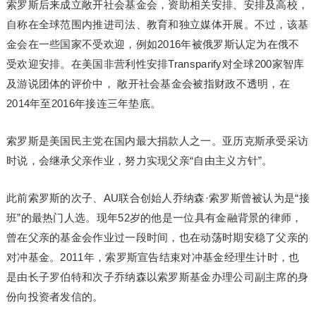
索罗斯后来成立敞开社会基金会，资助相关安排、安排及高校，
自称在全球范围内推进司法、教育和独立媒体开展。不过，该基
金会在一些国家不受欢迎，例如2016年被俄罗斯认定为在俄不
受欢迎安排。在美国非营利性安排Transparify对全球200家智库
及游说团体的评价中， 敞开社会基金会被指财政不透明，在
2014年至2016年接连三年垫底。
索罗斯是美国民主党在国内最大捐款人之一。亚历克斯承受采访
时说，会继承父亲作业，努力实现父亲“自由主义方针”。
此前索罗斯的次子、AU联合创始人乔纳森·索罗斯曾被认为是“接
班”的最热门人选。现年52岁的他是一位具有金融背景的律师，
曾在父亲的基金会作业过一段时间，也在动荡时期安稳了父亲的
对冲基金。2011年，索罗斯宣告结束对冲基金经理生计时，也
是由长子罗伯特和次子乔纳森以索罗斯基金办理公司副主席的身
份向投资者发信的。