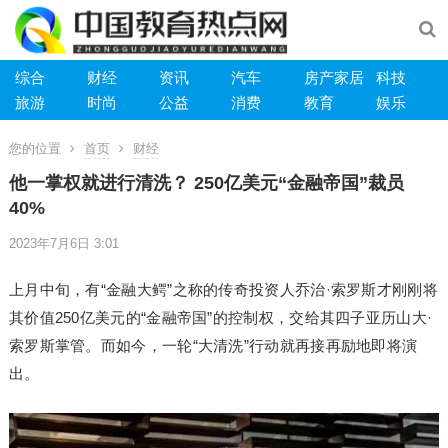
综合
财经
资讯
汽车
房产家居
科技
旅游
时尚
公益
消费
教育
娱乐
您的位置
首页
财经
他一掌权就进行清洗？ 250亿美元“金融帝国”裁员
40%
2023年7月6日 3:01
上月中旬，有“金融大鳄”之称的传奇投资人乔治·索罗斯才刚刚将
其价值250亿美元的“金融帝国”的控制权，交给其四子亚历山大·
索罗斯掌管。而如今，一轮“大清洗”行动就再接再励地即将演
出。