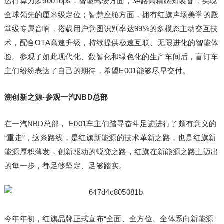
运行算力超500Tops；智能驾驶方面，34路高精感知装备，实现
全球领先的厘米级定位；智慧座舱方面，拥有红旗声场美学的殿
堂级专属音响，搭载用户意图识别率达99%的多模态主动交互技
术，配合OTA高速升级，持续提供极速互联、无限进化的智能体
验。参观了如此现代化、数智化和绿色化的生产车间后，盲订车
主们纷纷表达了自己的期待，希望E001能够尽早交付。
溯创新之源
-参观
一汽
NBD总部
在一汽NBD总部， E001车主们踏寻奋斗足迹进行了颇有意义的
“重走”，这条路线，是红旗新能源的技术革新之路，也是红旗新
能源厚积薄发，创新驱动的蜕变之路，红旗在新能源之路上迈出
的每一步，都足够坚定、足够踏实。
今年年初，红旗品牌正式宣布“全面、全方位、全体系向新能源