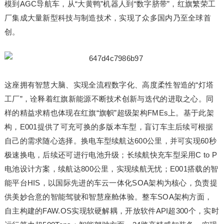
模到AGC导航车，从“大黄鸭”机器人到“数字脐带”，红旗繁荣工
厂集成大量新型科技与制造技术，实现了众多国内乃至全球首
创。
这座拥有智慧大脑、实现全流程数字化、高度柔性智造的“灯塔
工厂”，诠释着红旗新能源不断技术创新与迭代的进取之心。同
样的精益求精也体现在红旗“旗帜”超级架构FMEs上。基于此架
构，E001提供了可充可换的多版本车型，盲订车主后续可根据
自己的需求随心选择。换电车型续航达600公里，并可实现60秒
极速换电，后续还可进行电池升级；长续航快充车型采用C to P
电池设计方案，续航达800公里，实现续航无忧；E001搭载的智
能平台HIS，以国际先进的车云一体化SOA架构为核心，负责提
供美妙合意的智能驾驶和智慧座舱体验。整车SOA架构方面，
自主构建的FAW.OS实现软硬解耦，开放软件API超300个，实时