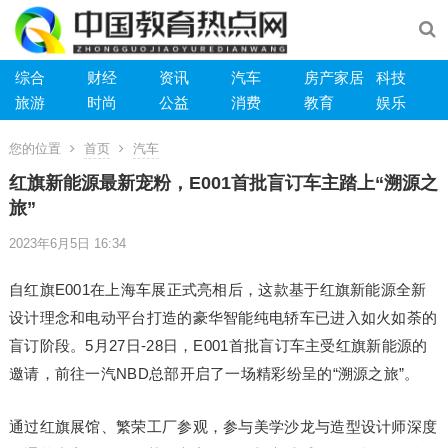
综合
财经
资讯
汽车
房产家居
科技
旅游
时尚
公益
消费
教育
娱乐
您的位置
首页
汽车
红旗新能源最新宠粉，E001首批盲订车主踏上“溯源之
旅”
2023年6月5日 16:34
自红旗E001在上海车展正式亮相后，这款基于红旗新能源全新
设计理念和电动平台打造的豪华智能纯电轿车已进入如火如荼的
盲订阶段。5月27日-28日，E001首批盲订车主受红旗新能源的
邀请，前往一汽NBD总部开启了一场精彩纷呈的“溯源之旅”。
通过红旗展馆、繁荣工厂参观，参与美学沙龙与造型设计师深度