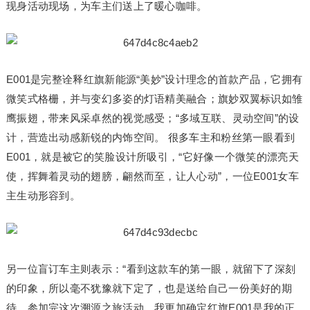
现身活动现场，为车主们送上了暖心咖啡。
E001是完整诠释红旗新能源“美妙”设计理念的首款产品，它拥有
微笑式格栅，并与变幻多姿的灯语精美融合；旗妙双翼标识如雏
鹰振翅，带来风采卓然的视觉感受；“多域互联、灵动空间”的设
计，营造出动感新锐的内饰空间。 很多车主和粉丝第一眼看到
E001，就是被它的笑脸设计所吸引，“它好像一个微笑的漂亮天
使，挥舞着灵动的翅膀，翩然而至，让人心动”，一位E001女车
主生动形容到。
另一位盲订车主则表示：“看到这款车的第一眼，就留下了深刻
的印象，所以毫不犹豫就下定了，也是送给自己一份美好的期
待。参加完这次溯源之旅活动，我更加确定红旗E001是我的正