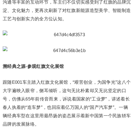
沟通等丰富的互动环节，车主们不仅切实感受到了红旗的品牌沉
淀、文化魅力，更再次刷新了对红旗新能源造型美学、智能制造
工艺与创新实力的全方位认知。
溯经典之源
-参观红旗文化展馆
跟随E001车主踏入红旗文化展馆，“艰苦创业，为国争光”这八个
大字遍映入眼帘，侧耳倾听，这句无比朴素却又无比坚定的口
号，仿佛从65年前传音而来，诉说着国家的“工业梦”，讲述着长
春人执着的“造车梦”，也回应着亿万国人的“国产汽车梦”。一辆
辆经典车型在这里用最昂扬的姿态展示着新中国第一个民族轿车
品牌的发展脉络。