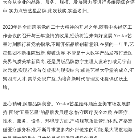
大会从企业的品质、服务、规模、发展潜力等进行多维度综合评
审,实力点赞艺星品牌,此次获奖,实至名归。
2023年是全面落实党的二十大精神的开局之年,随着中央经济工
作会议的召开与三年疫情的收尾,经济将迎来向好发展,Yestar艺
星时刻践行着党的指示,不断开拓品牌创新意识,在新的一年里,艺
星集团不断推陈出新,突破边界,不管是十大数字产品发布打造医
美界气质美学新风尚;还是男版品牌数字主理人发布打破元宇宙
次元壁,实现行业首创虚拟与现实结合;或是艺星大学堂的成立,汇
聚四海人才,集萃众思广益,为培育新时代管理文化提供优沃土
壤。
匠心精研,赋能品牌美誉。Yestar艺星始终顺应医美市场发展趋
势,围绕“五星艺星”的品牌发展理念,恪守医疗安全本质,在医疗、
技术、服务、设备、环境等方面,严格规范质量管理体系,严格遵
循医疗服务标准,不断寻求更多内外部链接的可能,最大限度地激