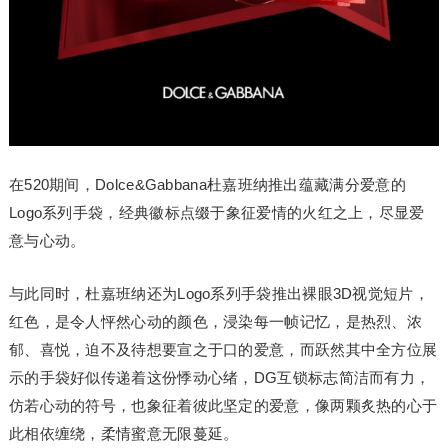
在520期间，Dolce&Gabbana杜嘉班纳推出蕴藏满分爱意的
Logo系列手袋，经典徽标点缀于象征爱情的火红之上，尽显爱
意与心动。
与此同时，杜嘉班纳还为Logo系列手袋推出裸眼3D视觉短片，
红色，是令人怦然心动的颜色，浸染每一帧记忆，是热烈、浓
郁、喜悦，迫不及待想要宣之于口的爱意，而跃然其中全方位展
示的手袋好似传递着这份悸动心绪，DG互锁标志简洁而有力，
仿若心动的符号，也象征着彼此坚定的爱意，像两颗炙热的心于
此相依缠绕，柔情蜜意无限蔓延。