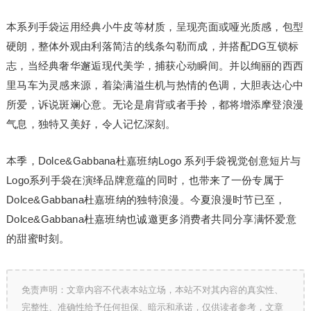
本系列手袋运用经典小牛皮等材质，呈现亮面或哑光质感，包型
硬朗，整体外观由利落简洁的线条勾勒而成，并搭配DG互锁标
志，当经典奢华邂逅现代美学，捕获心动瞬间。并以绚丽的西西
里马车为灵感来源，着染满溢生机与热情的色调，大胆表达心中
所爱，诉说斑斓心意。无论是肩背或者手拎，都将增添摩登浪漫
气息，独特又美好，令人记忆深刻。
本季，Dolce&Gabbana杜嘉班纳Logo 系列手袋视觉创意短片与
Logo系列手袋在演绎品牌意蕴的同时，也带来了一份专属于
Dolce&Gabbana杜嘉班纳的独特浪漫。今夏浪漫时节已至，
Dolce&Gabbana杜嘉班纳也诚邀更多消费者共同分享满怀爱意
的甜蜜时刻。
免责声明：文章内容不代表本站立场，本站不对其内容的真实性、
完整性、准确性给予任何担保、暗示和承诺，仅供读者参考，文章