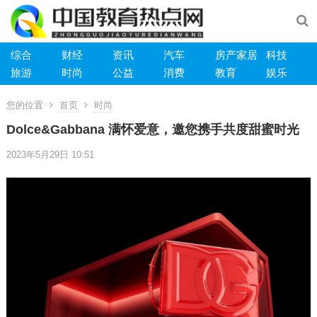
综合
财经
资讯
汽车
房产家居
科技
旅游
时尚
公益
消费
教育
娱乐
您的位置
首页
时尚
Dolce&Gabbana 满怀爱意，邀您携手共度甜蜜时光
2023年5月29日 10:51