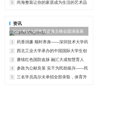
尚海整装让你的家居成为生活的艺术品
5
资讯
2026考试大师教育盛典主峰会圆满落幕
药香润廉 顺时养身——深圳技术大学药
1
学院党总支开展“行走中的廉洁教育”主
西北工业大学承办的中国国际大学生创
2
题党日活动
新大赛（2026）法国区域赛成功举办
赓续红色国防血脉 融汇大成智慧育人
3
参政为公献良策 实干为民助振兴——民
4
进贵工程学院支部赴赫章县朱明镇开展
三名学员高尔夫单招全部录取，体育升
5
主题教育实践帮扶调研活动
学多元路径受关注