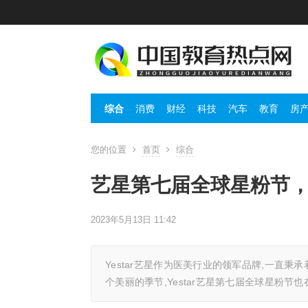
综合
消费
财经
科技
汽车
教育
房
您的位置
首页
综合
艺星第七届全球星粉节
2023年5月13日 11:42
Yestar艺星作为医美行业的领军品牌,一直
个美丽的季节,Yestar艺星第七届全球星粉节