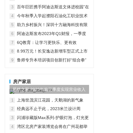
在京启动
百年巨匠携手阿迪达斯送文体进校园”在
3
京启动
今年秋季入学起濮阳石油化工职业技术
4
学院将开设“国际人才定向班”全力为中
助力乡村振兴！深圳十方融海科技有限
5
石化“中原铁军”打造
公司以AI赋能推普入乡村
阿迪达斯发布2023年Q1财报，一季度
6
大中华区业绩好于预期
6Q教育：让学习更快乐、更有效
7
8.99万元！长安逸达新增车型正式上市
8
这价格有点香
鲁师专升本培训项目创新打好“组合拳”
9
助力学子实现升学梦想
房产家居
居然之家:2023年前三季度实现营业收入
97.44亿元,同比...
上海世茂滨江花园，天鹅湖的新气象
1
经典远不止于此，2023米兰设计周
2
D&G杜嘉班纳演绎全新家居主题
闪浦珍藏版Max系列-护眼灯泡，灯光更
3
自然
湾区北房产家装博览会将在广州花都举
4
行