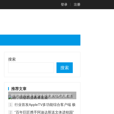
登录
注册
搜索
搜索
推荐文章
宿州两所中等专业学校开展结对共建活
动，共促职业教育发展
行业首发AppleTV多功能综合客户端 极
1
空间私有云打造完美影音库
“百年巨匠携手阿迪达斯送文体进校园”
2