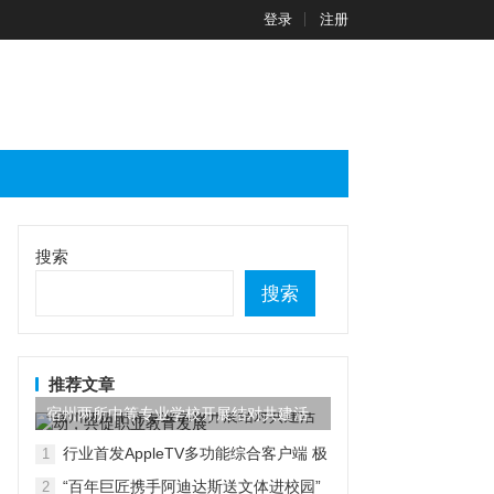
登录
注册
搜索
搜索
推荐文章
宿州两所中等专业学校开展结对共建活
动，共促职业教育发展
行业首发AppleTV多功能综合客户端 极
1
空间私有云打造完美影音库
“百年巨匠携手阿迪达斯送文体进校园”
2