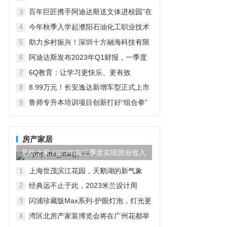
在京启动
百年巨匠携手阿迪达斯送文体进校园”在
3
京启动
今年秋季入学起濮阳石油化工职业技术
4
学院将开设“国际人才定向班”全力为中
助力乡村振兴！深圳十方融海科技有限
5
石化“中原铁军”打造
公司以AI赋能推普入乡村
阿迪达斯发布2023年Q1财报，一季度
6
大中华区业绩好于预期
6Q教育：让学习更快乐、更有效
7
8.99万元！长安逸达新增车型正式上市
8
这价格有点香
鲁师专升本培训项目创新打好“组合拳”
9
助力学子实现升学梦想
房产家居
居然之家:2023年前三季度实现营业收入
97.44亿元,同比...
上海世茂滨江花园，天鹅湖的新气象
1
经典远不止于此，2023米兰设计周
2
D&G杜嘉班纳演绎全新家居主题
闪浦珍藏版Max系列-护眼灯泡，灯光更
3
自然
湾区北房产家装博览会将在广州花都举
4
行