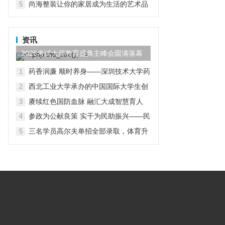
尚海整装让你的家居成为生活的艺术品
5
资讯
2026考试大师教育盛典主峰会圆满落幕
药香润廉 顺时养身——深圳技术大学药
1
学院党总支开展“行走中的廉洁教育”主
西北工业大学承办的中国国际大学生创
2
题党日活动
新大赛（2026）法国区域赛成功举办
赓续红色国防血脉 融汇大成智慧育人
3
参政为公献良策 实干为民助振兴——民
4
进贵工程学院支部赴赫章县朱明镇开展
三名学员高尔夫单招全部录取，体育升
5
主题教育实践帮扶调研活动
学多元路径受关注