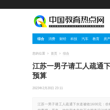
综合
消费
财经
科技
汽车
教育
房
您的位置
首页
综合
江苏一男子请工人疏通下
预算
2023年2月20日 23:11
江苏一男子请工人疏通下水道被收1600元：